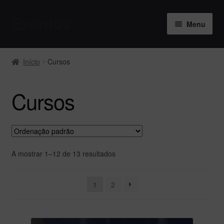
Eventos
Menu
Início
Início
Cursos
Banner imersivo legionela
Cursos
Carrinho
Checkout
Comissão organizadora
A mostrar 1–12 de 13 resultados
Elementos
1
2
Entidades Protocoladas