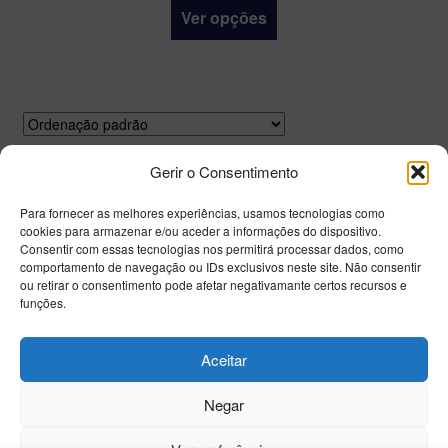
Ver opções
A mostrar 1–12 de 13 resultados
Gerir o Consentimento
Para fornecer as melhores experiências, usamos tecnologias como
1
2
cookies para armazenar e/ou aceder a informações do dispositivo.
Consentir com essas tecnologias nos permitirá processar dados, como
comportamento de navegação ou IDs exclusivos neste site. Não consentir
ou retirar o consentimento pode afetar negativamante certos recursos e
funções.
Aceitar
© Eventos 2026
Negar
Criado com WooCommerce
.