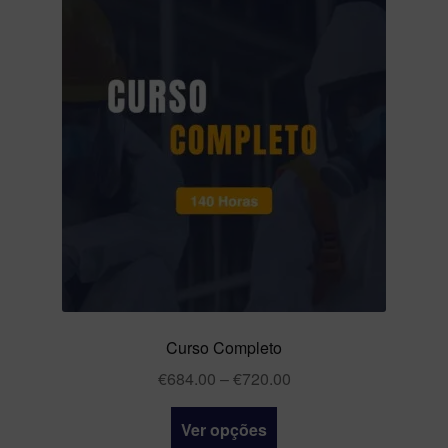
Eventos
Ex-formandos
FAMPETRA
Formulário Comissão Organizadora
Formulario modulo 9 ex-formandos
Lista de Espera Legionella
My account
Curso Completo
€
684.00
–
€
720.00
Novos Formandos
Ver opções
Pagina de obrigado